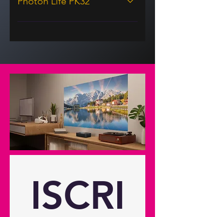
Photon Life PK32
Display/immagineTecnologia
display DLP®Risoluzione UHD
(3840x2160)Luminosità 1.100
lumenLuminosità (HK)
2.000Rapporto di contrasto
400:1Rapporto di contrasto -
dinamico 250.000:1Rapporto
d'aspetto nativo 16:9Rapporto
d'aspetto - compatibile 4:3,
16:9Correzione trapezoidale -
verticale 30°Dispone di correzione
trapezoidale automatica verticale
SìFrequenza di scansione
orizzontale 23-240 kHzFrequenza
ISCRI
di scansione verticale 15-255
HzUniformità 90%Dimensioni
schermo 1,52 m ~ 3,81 m (60"" ~