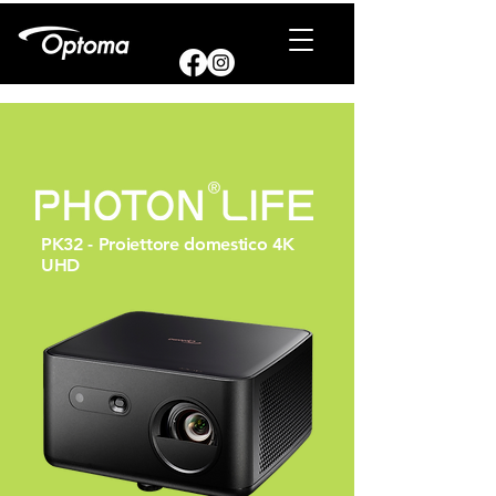
PK32 - Proiettore domestico 4K
UHD