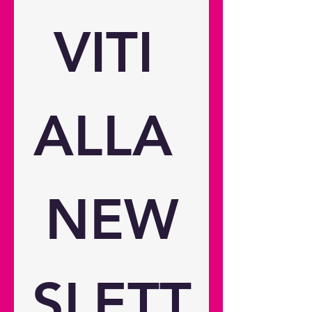
150"") diagonaleInformazioni sulla
lampadaTipo di sorgente
VITI 
luminosa: 4 LEDDurata LED: 30.000
oreOtticoRapporto di proiezione
1,12:1 ~ 1,46:1Distanza di
proiezione 1,497 m - 4,848 m /
58,94"" - 190,87""Zoom 1,3Tipo di
ALLA 
zoom ManualeLunghezza focale
11,9 ~
15,5ConnettivitàConnessioni
Ingressi: 2 x HDMI 2.0 (eARC), 1 x
USB-CUscite: 1 x USB-A
NEW
(alimentazione 2A), 1 x Audio
3,5mmGeneraleLivello di rumore
(min) 30 dBLivello di rumore (max)
32 dBCompatibilità 3D
SìFunzionamento 24 ore su 24, 7
SLETT
giorni su 7 SìFunzionamento a
360° SìCondizioni operative 0