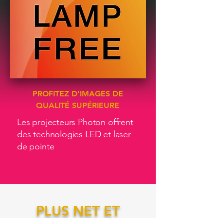
PROFITEZ D'IMAGES DE
QUALITÉ SUPÉRIEURE
Les projecteurs Photon offrent
des technologies LED et laser
de pointe
PLUS NET ET