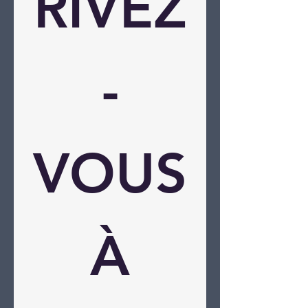
RIVEZ
-
VOUS
 À 