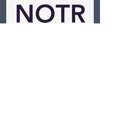
NOTR
E 
NEW
SLETT