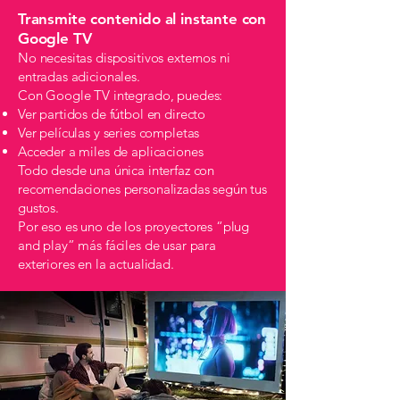
Transmite contenido al instante con
Google TV
No necesitas dispositivos externos ni
entradas adicionales.
Con Google TV integrado, puedes:
Ver partidos de fútbol en directo
Ver películas y series completas
Acceder a miles de aplicaciones
Todo desde una única interfaz con
recomendaciones personalizadas según tus
gustos.
Por eso es uno de los proyectores “plug
and play” más fáciles de usar para
exteriores en la actualidad.