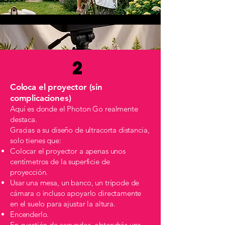
2
Coloca el proyector (sin
complicaciones)
Aquí es donde el Photon Go realmente
destaca.
Gracias a su diseño de ultracorta distancia,
solo tienes que:
Colocar el proyector a apenas unos
centímetros de la superficie de
proyección.
Usar una mesa, un banco, un trípode de
cámara o incluso apoyarlo directamente
en el suelo para ajustar la altura.
Encenderlo.
En cuestión de segundos, obtendrás una