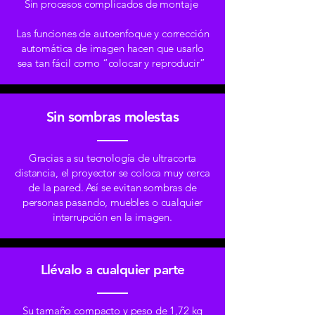
Sin procesos complicados de montaje
Las funciones de autoenfoque y corrección
automática de imagen hacen que usarlo
sea tan fácil como “colocar y reproducir”
Sin sombras molestas
Gracias a su tecnología de ultracorta
distancia, el proyector se coloca muy cerca
de la pared. Así se evitan sombras de
personas pasando, muebles o cualquier
interrupción en la imagen.
Llévalo a cualquier parte
Su tamaño compacto y peso de 1,72 kg