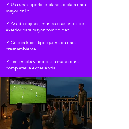
✓ Usa una superficie blanca o clara para
mayor brillo
✓ Añade cojines, mantas o asientos de
exterior para mayor comodidad
✓ Coloca luces tipo guirnalda para
crear ambiente
✓ Ten snacks y bebidas a mano para
completar la experiencia