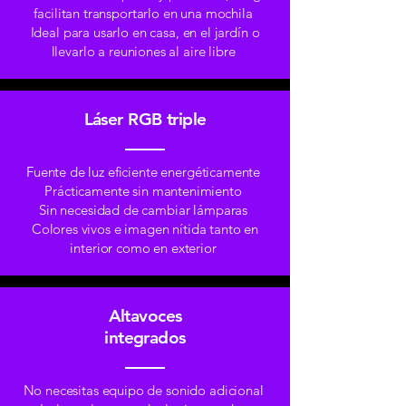
facilitan transportarlo en una mochila
Ideal para usarlo en casa, en el jardín o
llevarlo a reuniones al aire libre
Láser RGB triple
Fuente de luz eficiente energéticamente
Prácticamente sin mantenimiento
Sin necesidad de cambiar lámparas
Colores vivos e imagen nítida tanto en
interior como en exterior
Altavoces
integrados
No necesitas equipo de sonido adicional