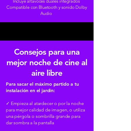
Incluye altavoces duales integrados
Compatible con Bluetooth y sonido Dolby
Audio
Consejos para una
mejor noche de cine al
aire libre
Para sacar el máximo partido a tu
instalación en el jardín:
✓ Empieza al atardecer o por la noche
para mejor calidad de imagen, o utiliza
una pérgola o sombrilla grande para
dar sombra a la pantalla