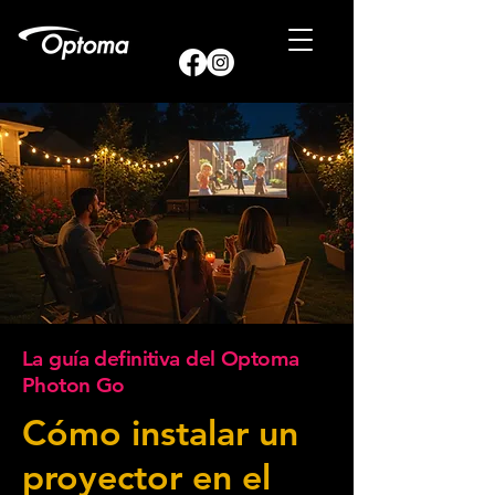
La guía definitiva del Optoma
Photon Go
Cómo instalar un
proyector en el