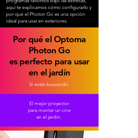
programas favoritos bajo las estrellas,
aquí te explicamos cómo configurarlo y
por qué el Photon Go es una opción
ideal para usar en exteriores.
Por qué el Optoma
Photon Go
es perfecto para usar
en el jardín
Si estás buscando:​
El mejor proyector
para montar un cine
en el jardín.