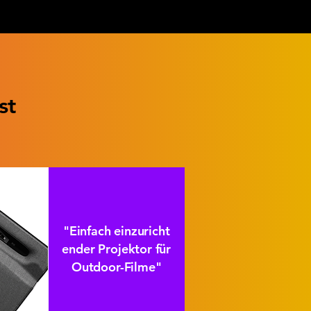
o
ist
"Einfach einzuricht
ender Projektor für
Outdoor-Filme"