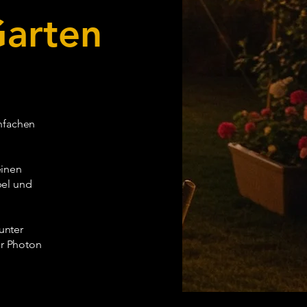
Garten
nfachen
einen
bel und
unter
er Photon